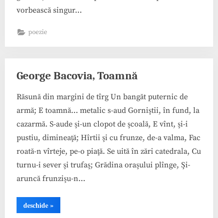
vorbească singur…
poezie
George Bacovia, Toamnă
Răsună din margini de tîrg Un bangăt puternic de
armă; E toamnă… metalic s-aud Gorniştii, în fund, la
cazarmă. S-aude şi-un clopot de şcoală, E vînt, şi-i
pustiu, dimineaţă; Hîrtii şi cu frunze, de-a valma, Fac
roată-n vîrteje, pe-o piaţă. Se uită în zări catedrala, Cu
turnu-i sever şi trufaş; Grădina oraşului plînge, Şi-
aruncă frunzişu-n…
“George
deschide
»
Bacovia,