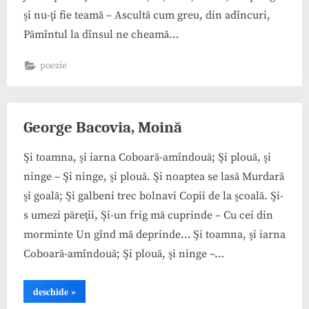
şi nu-ţi fie teamă – Ascultă cum greu, din adîncuri,
Pămîntul la dînsul ne cheamă…
poezie
George Bacovia, Moină
Şi toamna, şi iarna Coboară-amîndouă; Şi plouă, şi
ninge – Şi ninge, şi plouă. Şi noaptea se lasă Murdară
şi goală; Şi galbeni trec bolnavi Copii de la şcoală. Şi-
s umezi păreţii, Şi-un frig mă cuprinde – Cu cei din
morminte Un gînd mă deprinde… Şi toamna, şi iarna
Coboară-amîndouă; Şi plouă, şi ninge –…
“George
deschide
»
Bacovia,