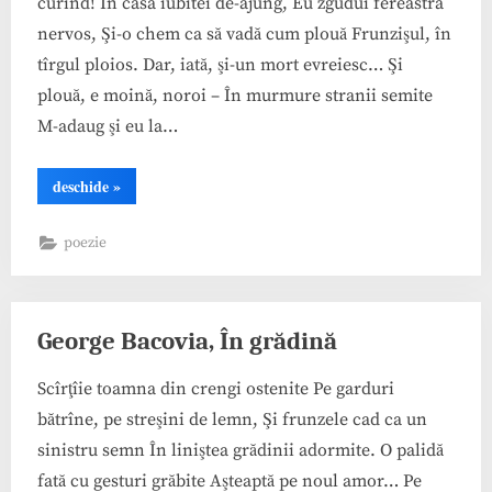
curînd! În casa iubitei de-ajung, Eu zgudui fereastra
nervos, Şi-o chem ca să vadă cum plouă Frunzişul, în
tîrgul ploios. Dar, iată, şi-un mort evreiesc… Şi
plouă, e moină, noroi – În murmure stranii semite
M-adaug şi eu la…
“George
deschide
»
Bacovia,
Spre
toamnă”
poezie
George Bacovia, În grădină
Scîrţîie toamna din crengi ostenite Pe garduri
bătrîne, pe streşini de lemn, Şi frunzele cad ca un
sinistru semn În liniştea grădinii adormite. O palidă
fată cu gesturi grăbite Aşteaptă pe noul amor… Pe