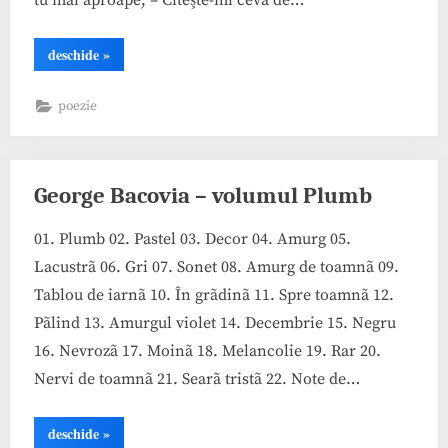
“George
deschide
»
Bacovia,
Decembrie”
poezie
George Bacovia – volumul Plumb
01. Plumb 02. Pastel 03. Decor 04. Amurg 05.
Lacustrã 06. Gri 07. Sonet 08. Amurg de toamnã 09.
Tablou de iarnã 10. În grãdinã 11. Spre toamnã 12.
Pãlind 13. Amurgul violet 14. Decembrie 15. Negru
16. Nevrozã 17. Moinã 18. Melancolie 19. Rar 20.
Nervi de toamnã 21. Searã tristã 22. Note de…
“George
deschide
»
Bacovia