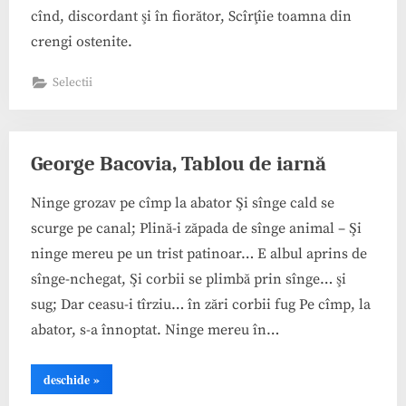
cînd, discordant şi în fiorător, Scîrţîie toamna din
crengi ostenite.
Selectii
George Bacovia, Tablou de iarnă
Ninge grozav pe cîmp la abator Şi sînge cald se
scurge pe canal; Plină-i zăpada de sînge animal – Şi
ninge mereu pe un trist patinoar… E albul aprins de
sînge-nchegat, Şi corbii se plimbă prin sînge… şi
sug; Dar ceasu-i tîrziu… în zări corbii fug Pe cîmp, la
abator, s-a înnoptat. Ninge mereu în…
“George
deschide
»
Bacovia,
Tablou