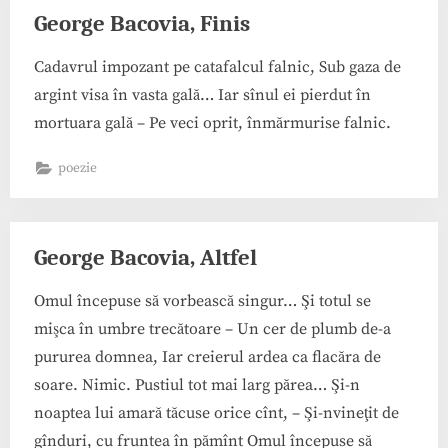
George Bacovia, Finis
Cadavrul impozant pe catafalcul falnic, Sub gaza de
argint visa în vasta gală… Iar sînul ei pierdut în
mortuara gală – Pe veci oprit, înmărmurise falnic.
poezie
George Bacovia, Altfel
Omul începuse să vorbească singur… Şi totul se
mişca în umbre trecătoare – Un cer de plumb de-a
pururea domnea, Iar creierul ardea ca flacăra de
soare. Nimic. Pustiul tot mai larg părea… Şi-n
noaptea lui amară tăcuse orice cînt, – Şi-nvineţit de
gînduri, cu fruntea în pămînt Omul începuse să