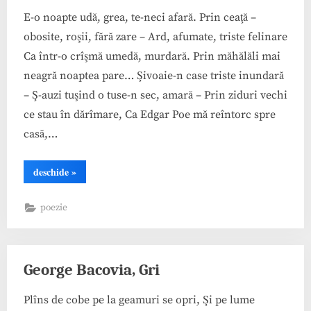
E-o noapte udă, grea, te-neci afară. Prin ceaţă –
obosite, roşii, fără zare – Ard, afumate, triste felinare
Ca într-o crîşmă umedă, murdară. Prin măhălăli mai
neagră noaptea pare… Şivoaie-n case triste inundară
– Ş-auzi tuşind o tuse-n sec, amară – Prin ziduri vechi
ce stau în dărîmare, Ca Edgar Poe mă reîntorc spre
casă,…
“George
deschide
»
Bacovia,
Sonet”
poezie
George Bacovia, Gri
Plîns de cobe pe la geamuri se opri, Şi pe lume