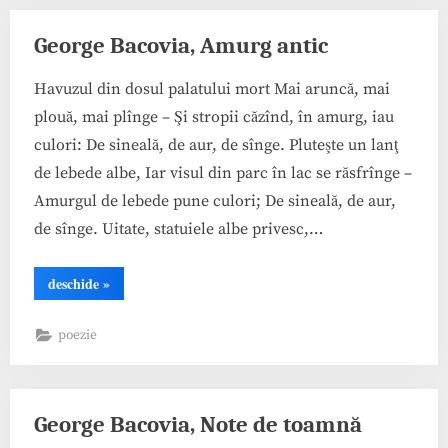
George Bacovia, Amurg antic
Havuzul din dosul palatului mort Mai aruncă, mai
plouă, mai plînge – Şi stropii căzînd, în amurg, iau
culori: De sineală, de aur, de sînge. Pluteşte un lanţ
de lebede albe, Iar visul din parc în lac se răsfrînge –
Amurgul de lebede pune culori; De sineală, de aur,
de sînge. Uitate, statuiele albe privesc,…
“George
deschide
»
Bacovia,
Amurg
antic”
poezie
George Bacovia, Note de toamnă