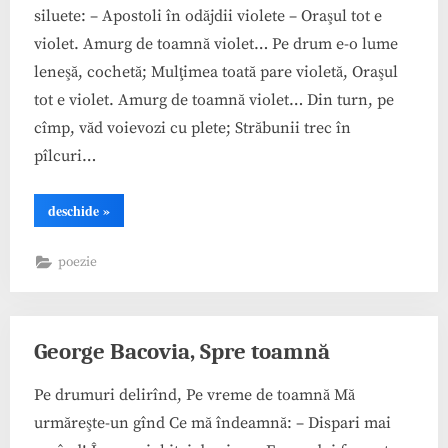
siluete: – Apostoli în odăjdii violete – Oraşul tot e
violet. Amurg de toamnă violet… Pe drum e-o lume
leneşă, cochetă; Mulţimea toată pare violetă, Oraşul
tot e violet. Amurg de toamnă violet… Din turn, pe
cîmp, văd voievozi cu plete; Străbunii trec în
pîlcuri…
“George
deschide
»
Bacovia,
Amurg
violet”
poezie
George Bacovia, Spre toamnă
Pe drumuri delirînd, Pe vreme de toamnă Mă
urmăreşte-un gînd Ce mă îndeamnă: – Dispari mai