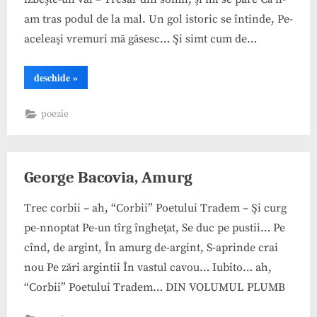
am tras podul de la mal. Un gol istoric se întinde, Pe-
aceleaşi vremuri mă găsesc… Şi simt cum de…
“George
deschide
»
Bacovia,
Lacustră”
poezie
George Bacovia, Amurg
Trec corbii – ah, “Corbii” Poetului Tradem – Şi curg
pe-nnoptat Pe-un tîrg îngheţat, Se duc pe pustii… Pe
cînd, de argint, În amurg de-argint, S-aprinde crai
nou Pe zări argintii În vastul cavou… Iubito… ah,
“Corbii” Poetului Tradem… DIN VOLUMUL PLUMB