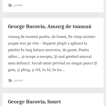
de
poezie
iarnă”
George Bacovia, Amurg de toamnă
Amurg de toamnă pustiu, de humă, Pe cîmp sinistre
şoapte trec pe vînt – Departe plopii s-apleacă la
pămînt În larg balans anevoios, de gumă. Pustiu
adînc… şi-ncepe a-nnopta, Şi-aud gemînd amorul
meu defunct: Ascult atent privind un singur punct Şi
gem, şi plîng, şi rîd, în hî, în ha…
poezie
George Bacovia, Sonet