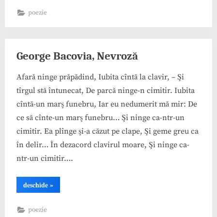
Moină”
poezie
George Bacovia, Nevroză
Afară ninge prăpădind, Iubita cîntă la clavir, – Şi
tîrgul stă întunecat, De parcă ninge-n cimitir. Iubita
cîntă-un marş funebru, Iar eu nedumerit mă mir: De
ce să cînte-un marş funebru… Şi ninge ca-ntr-un
cimitir. Ea plînge şi-a căzut pe clape, Şi geme greu ca
în delir… În dezacord clavirul moare, Şi ninge ca-
ntr-un cimitir….
“George
deschide
»
Bacovia,
Nevroză”
poezie