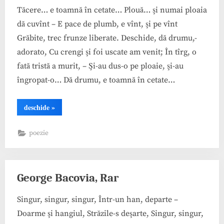
Tăcere… e toamnă în cetate… Plouă… şi numai ploaia
dă cuvînt – E pace de plumb, e vînt, şi pe vînt
Grăbite, trec frunze liberate. Deschide, dă drumu,-
adorato, Cu crengi şi foi uscate am venit; În tîrg, o
fată tristă a murit, – Şi-au dus-o pe ploaie, şi-au
îngropat-o… Dă drumu, e toamnă în cetate…
“George
deschide
»
Bacovia,
Note
de
poezie
toamnă”
George Bacovia, Rar
Singur, singur, singur, Într-un han, departe –
Doarme şi hangiul, Străzile-s deşarte, Singur, singur,