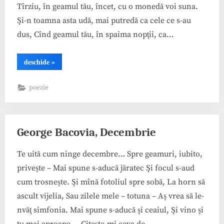
Tîrziu, în geamul tău, încet, cu o monedă voi suna.
Şi-n toamna asta udă, mai putredă ca cele ce s-au
dus, Cînd geamul tău, în spaima nopţii, ca…
“George
deschide
»
Bacovia,
Nervi
de
poezie
toamnă”
George Bacovia, Decembrie
Te uită cum ninge decembre… Spre geamuri, iubito,
priveşte – Mai spune s-aducă jăratec Şi focul s-aud
cum trosneşte. Şi mînă fotoliul spre sobă, La horn să
ascult vijelia, Sau zilele mele – totuna – Aş vrea să le-
nvăţ simfonia. Mai spune s-aducă şi ceaiul, Şi vino şi
tu mai aproape, – Citeşte-mi ceva de…