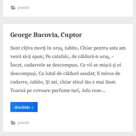
Toamnă”
poezie
George Bacovia, Cuptor
Sunt cîţiva morţi în oraş, iubito, Chiar pentru asta am
venit să-ţi spun; Pe catafalc, de căldură-n oraş, –
Încet, cadavrele se descompun. Ce vii se mişcă şi ei
descompuşi, Cu lutul de căldură asudat; E miros de
cadavre, iubito, Şi azi, chiar sînul tău e mai lăsat.
Toarnă pe covoare parfume tari, Adu roze…
“George
deschide
»
Bacovia,
Cuptor”
poezie