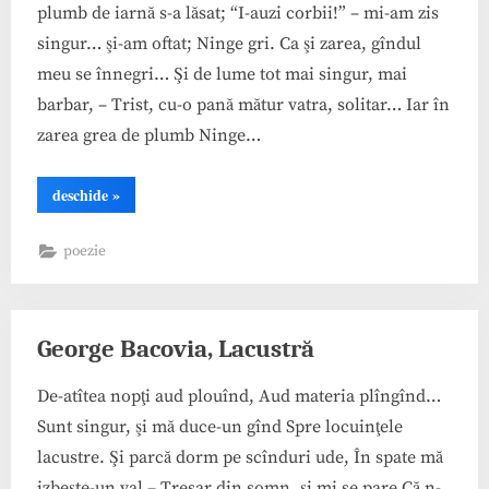
plumb de iarnă s-a lăsat; “I-auzi corbii!” – mi-am zis
singur… şi-am oftat; Ninge gri. Ca şi zarea, gîndul
meu se înnegri… Şi de lume tot mai singur, mai
barbar, – Trist, cu-o pană mătur vatra, solitar… Iar în
zarea grea de plumb Ninge…
“George
deschide
»
Bacovia,
Gri”
poezie
George Bacovia, Lacustră
De-atîtea nopţi aud plouînd, Aud materia plîngînd…
Sunt singur, şi mă duce-un gînd Spre locuinţele
lacustre. Şi parcă dorm pe scînduri ude, În spate mă
izbeşte-un val – Tresar din somn, şi mi se pare Că n-