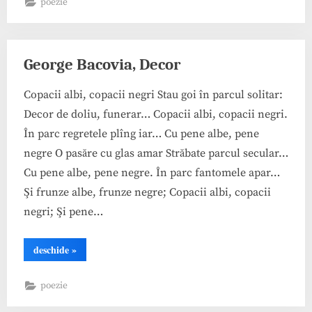
poezie
George Bacovia, Decor
Copacii albi, copacii negri Stau goi în parcul solitar:
Decor de doliu, funerar… Copacii albi, copacii negri.
În parc regretele plîng iar… Cu pene albe, pene
negre O pasăre cu glas amar Străbate parcul secular…
Cu pene albe, pene negre. În parc fantomele apar…
Şi frunze albe, frunze negre; Copacii albi, copacii
negri; Şi pene…
“George
deschide
»
Bacovia,
Decor”
poezie