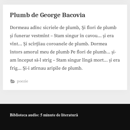
Plumb de George Bacovia
Dormeau adînc sicriele de plumb, Şi flori de plumb
şi funerar vestmînt – Stam singur în cavou… şi era
vînt… Şi scîrţîiau coroanele de plumb. Dormea
întors amorul meu de plumb Pe flori de plumb… şi-
am început să-l strig – Stam singur lîngă mort… şi era
frig… Şi-i atîrnau aripile de plumb.
poezie
Biblioteca audio: 5 minute de literatură