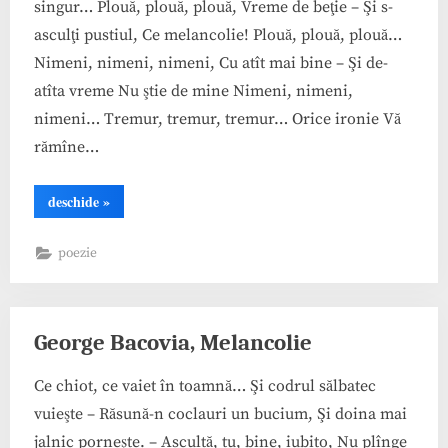
singur… Plouă, plouă, plouă, Vreme de beţie – Şi s-
asculţi pustiul, Ce melancolie! Plouă, plouă, plouă…
Nimeni, nimeni, nimeni, Cu atît mai bine – Şi de-
atîta vreme Nu ştie de mine Nimeni, nimeni,
nimeni… Tremur, tremur, tremur… Orice ironie Vă
rămîne…
“George
deschide
»
Bacovia,
Rar”
poezie
George Bacovia, Melancolie
Ce chiot, ce vaiet în toamnă… Şi codrul sălbatec
vuieşte – Răsună-n coclauri un bucium, Şi doina mai
jalnic porneşte. – Ascultă, tu, bine, iubito, Nu plînge