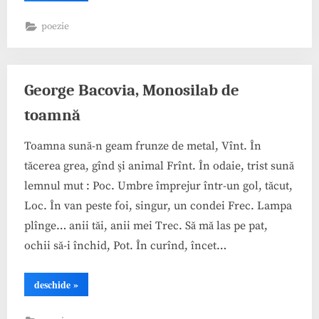
–
volumul
poezie
Plumb”
George Bacovia, Monosilab de
toamnă
Toamna sună-n geam frunze de metal, Vînt. În
tăcerea grea, gînd şi animal Frînt. În odaie, trist sună
lemnul mut : Poc. Umbre împrejur într-un gol, tăcut,
Loc. În van peste foi, singur, un condei Frec. Lampa
plînge… anii tăi, anii mei Trec. Să mă las pe pat,
ochii să-i închid, Pot. În curînd, încet…
“George
deschide
»
Bacovia,
Monosilab
de