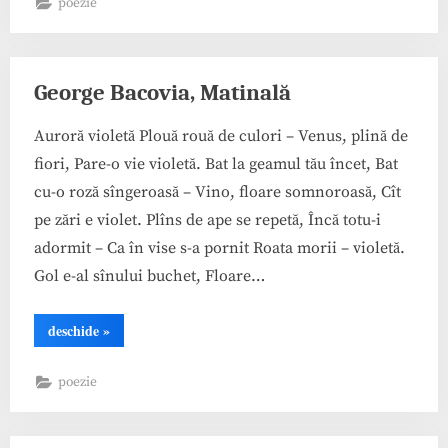
poezie
toamnă”
George Bacovia, Matinală
Auroră violetă Plouă rouă de culori – Venus, plină de
fiori, Pare-o vie violetă. Bat la geamul tău încet, Bat
cu-o roză sîngeroasă – Vino, floare somnoroasă, Cît
pe zări e violet. Plîns de ape se repetă, Încă totu-i
adormit – Ca în vise s-a pornit Roata morii – violetă.
Gol e-al sînului buchet, Floare…
“George
deschide
»
Bacovia,
Matinală”
poezie