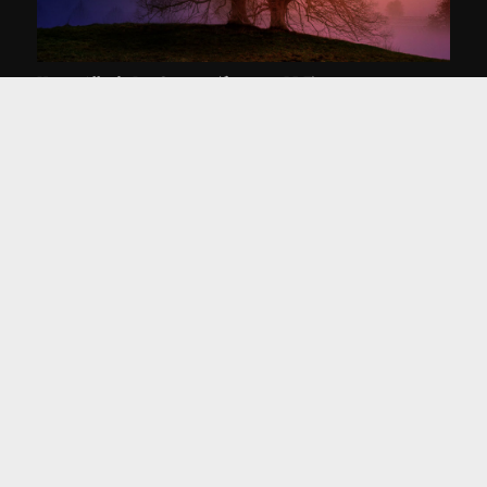
Harap Alb, de Ion Creanga (free text+PDF)
I.L. Caragiale, Bubico