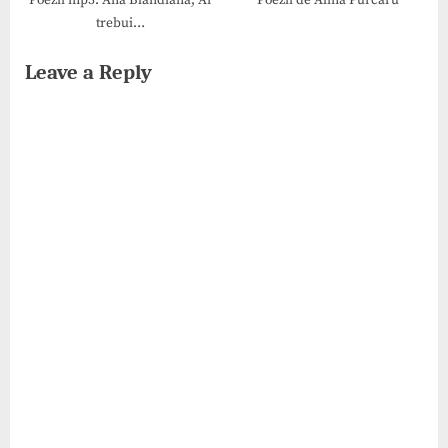
Poezii mp3: Ana Blandiana, Ar
Poezii de Alina Purcaru
trebui…
Leave a Reply