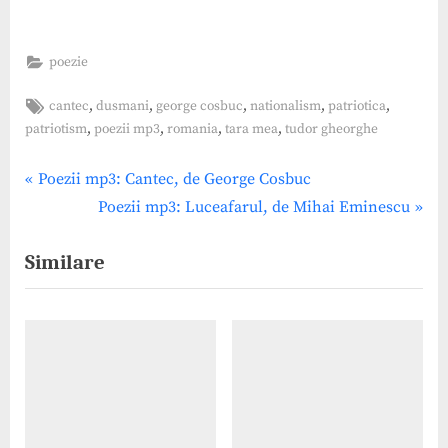
cred c-a obosit pădurea,
Căci ziua-ntreag-a tot
cântat Şi tace-acum
poezie
gândind aiurea. Sub dealuri
amurgeşte zarea, Se-
Tags:
,
,
,
,
,
cantec
dusmani
george cosbuc
nationalism
patriotica
ntunecă prin văi cărarea Şi-
i umbră…
,
,
,
,
patriotism
poezii mp3
romania
tara mea
tudor gheorghe
Post
P
Poezii mp3: Cantec, de George Cosbuc
r
N
Poezii mp3: Luceafarul, de Mihai Eminescu
navigation
e
e
Similare
v
x
i
t
o
P
u
o
s
s
P
t
o
: