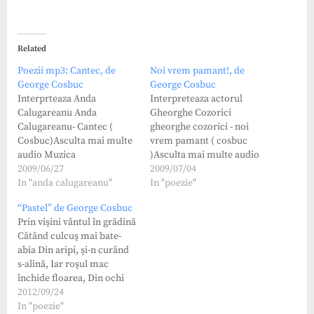
Related
Poezii mp3: Cantec, de
Noi vrem pamant!, de
George Cosbuc
George Cosbuc
Interprteaza Anda
Interpreteaza actorul
Calugareanu Anda
Gheorghe Cozorici
Calugareanu- Cantec (
gheorghe cozorici - noi
Cosbuc)Asculta mai multe
vrem pamant ( cosbuc
audio Muzica
)Asculta mai multe audio
2009/06/27
Diverse
2009/07/04
In "anda calugareanu"
In "poezie"
“Pastel” de George Cosbuc
Prin vişini vântul în grădină
Cătând culcuş mai bate-
abia Din aripi, şi-n curând
s-alină, Iar roşul mac
închide floarea, Din ochi
clipeşte-ncet cicoarea Şi-
2012/09/24
adoarme-apoi şi ea. Eu
In "poezie"