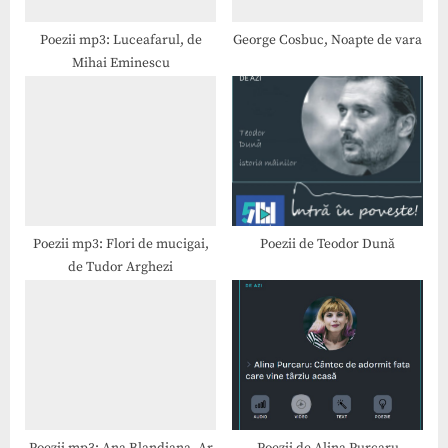
s
t
Poezii mp3: Luceafarul, de
George Cosbuc, Noapte de vara
Mihai Eminescu
:
Poezii mp3: Flori de mucigai,
Poezii de Teodor Dună
de Tudor Arghezi