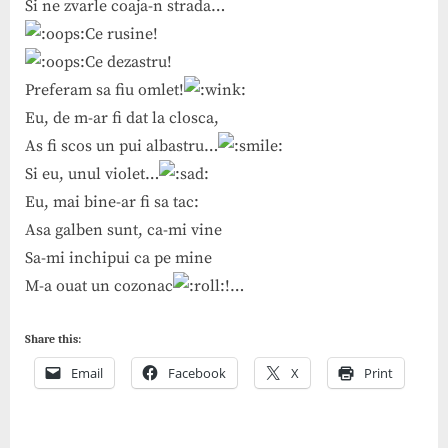
Si ne zvarle coaja-n strada…
Ce rusine!
Ce dezastru!
Preferam sa fiu omlet!
Eu, de m-ar fi dat la closca,
As fi scos un pui albastru…
Si eu, unul violet…
Eu, mai bine-ar fi sa tac:
Asa galben sunt, ca-mi vine
Sa-mi inchipui ca pe mine
M-a ouat un cozonac
!…
Share this:
Email
Facebook
X
Print