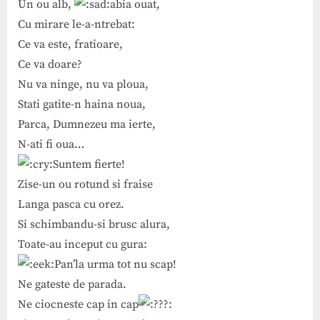
Un ou alb,
abia ouat,
Cu mirare le-a-ntrebat:
Ce va este, fratioare,
Ce va doare?
Nu va ninge, nu va ploua,
Stati gatite-n haina noua,
Parca, Dumnezeu ma ierte,
N-ati fi oua…
Suntem fierte!
Zise-un ou rotund si fraise
Langa pasca cu orez.
Si schimbandu-si brusc alura,
Toate-au inceput cu gura:
Pan’la urma tot nu scap!
Ne gateste de parada.
Ne ciocneste cap in cap