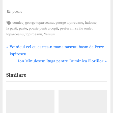
toamna asta udă, mai
putredă ca cele ce s-au dus,
poezie
Cînd geamul…
Tags:
,
,
,
,
comice
george toparceanu
george topirceanu
haioase
,
,
,
,
la pasti
paste
poezie pentru copii
preferam sa fiu omlet
,
,
toparceanu
topirceanu
Versuri
Post
P
Voinicul cel cu cartea-n mana nascut, basm de Petre
r
Ispirescu
navigation
e
N
Ion Minulescu: Ruga pentru Duminica Floriilor
v
e
Similare
i
x
o
t
u
P
s
o
P
s
o
t