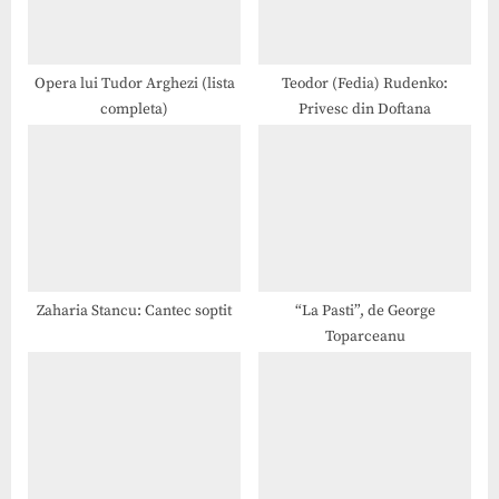
s
:
t
:
Opera lui Tudor Arghezi (lista
Teodor (Fedia) Rudenko:
completa)
Privesc din Doftana
Zaharia Stancu: Cantec soptit
“La Pasti”, de George
Toparceanu