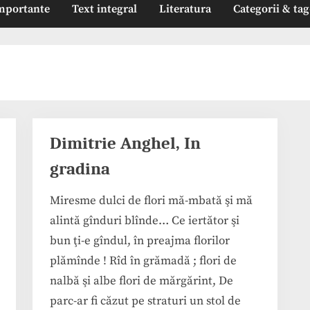
mportante
Text integral
Literatura
Categorii & tag
Dimitrie Anghel, In
gradina
Miresme dulci de flori mă-mbată şi mă
alintă gînduri blînde… Ce iertător şi
bun ţi-e gîndul, în preajma florilor
plămînde ! Rîd în grămadă ; flori de
nalbă şi albe flori de mărgărint, De
parc-ar fi căzut pe straturi un stol de