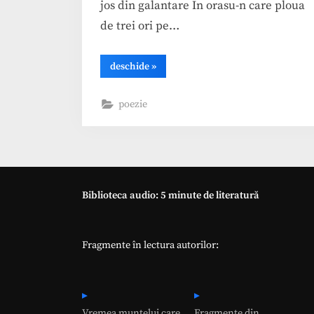
jos din galantare In orasu-n care ploua
de trei ori pe…
“Ion
deschide
»
Minulescu,
Acuarela”
poezie
Biblioteca audio: 5 minute de literatură
Fragmente în lectura autorilor:
Vremea muntelui care
Fragmente din