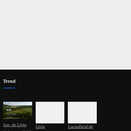
Trend
Ion, de Liviu
Liviu
Luceafarul de