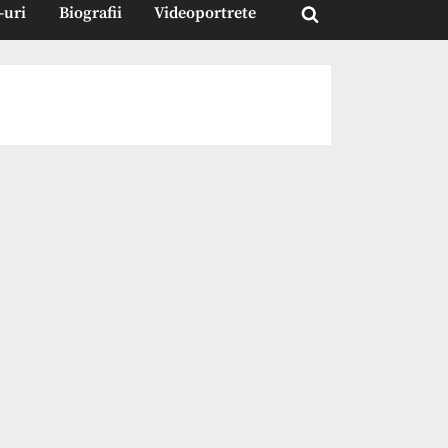
-uri
Biografii
Videoportrete
Toggle
search
form