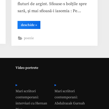
fluturi de argint. Sfioase-s bolţile spre
sară, şi mai sfioasă-i iasomia : Pe…
“Dimitrie
deschide
»
Anghel,
In
gradina”
poezie
Video portrete
Mari scriitori
Mari scriitori
contemporani:
contemporani:
interviuri cu Hernan
Abdulrazak Gurnah