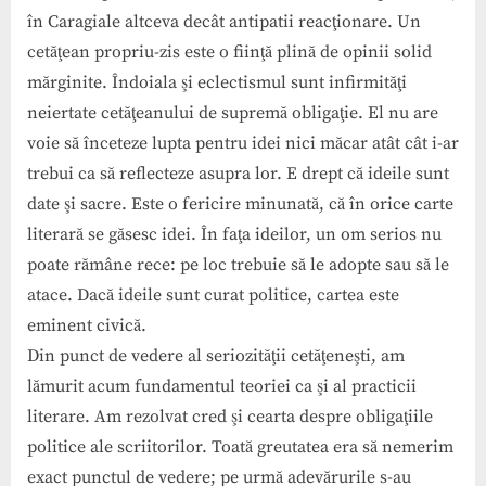
în Caragiale altceva decât antipatii reacţionare. Un
cetăţean propriu-zis este o fiinţă plină de opinii solid
mărginite. Îndoiala şi eclectismul sunt infirmităţi
neiertate cetăţeanului de supremă obligaţie. El nu are
voie să înceteze lupta pentru idei nici măcar atât cât i-ar
trebui ca să reflecteze asupra lor. E drept că ideile sunt
date şi sacre. Este o fericire minunată, că în orice carte
literară se găsesc idei. În faţa ideilor, un om serios nu
poate rămâne rece: pe loc trebuie să le adopte sau să le
atace. Dacă ideile sunt curat politice, cartea este
eminent civică.
Din punct de vedere al seriozităţii cetăţeneşti, am
lămurit acum fundamentul teoriei ca şi al practicii
literare. Am rezolvat cred şi cearta despre obligaţiile
politice ale scriitorilor. Toată greutatea era să nemerim
exact punctul de vedere; pe urmă adevărurile s-au