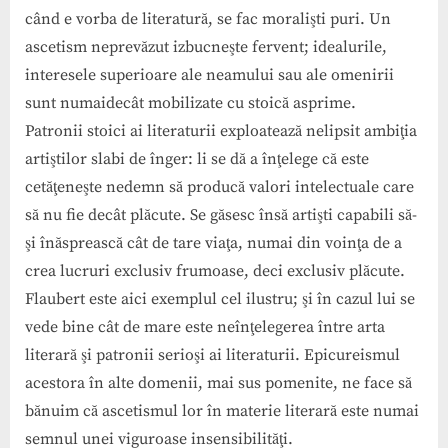
când e vorba de literatură, se fac moralişti puri. Un
ascetism neprevăzut izbucneşte fervent; idealurile,
interesele superioare ale neamului sau ale omenirii
sunt numaidecât mobilizate cu stoică asprime.
Patronii stoici ai literaturii exploatează nelipsit ambiţia
artiştilor slabi de înger: li se dă a înţelege că este
cetăţeneşte nedemn să producă valori intelectuale care
să nu fie decât plăcute. Se găsesc însă artişti capabili să-
şi înăsprească cât de tare viaţa, numai din voinţa de a
crea lucruri exclusiv frumoase, deci exclusiv plăcute.
Flaubert este aici exemplul cel ilustru; şi în cazul lui se
vede bine cât de mare este neînţelegerea între arta
literară şi patronii serioşi ai literaturii. Epicureismul
acestora în alte domenii, mai sus pomenite, ne face să
bănuim că ascetismul lor în materie literară este numai
semnul unei viguroase insensibilităţi.