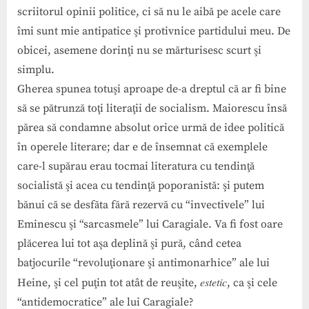
scriitorul opinii politice, ci să nu le aibă pe acele care
îmi sunt mie antipatice şi protivnice partidului meu. De
obicei, asemene dorinţi nu se mărturisesc scurt şi
simplu.
Gherea spunea totuşi aproape de-a dreptul că ar fi bine
să se pătrunză toţi literaţii de socialism. Maiorescu însă
părea să condamne absolut orice urmă de idee politică
în operele literare; dar e de însemnat că exemplele
care-l supărau erau tocmai literatura cu tendinţă
socialistă şi acea cu tendinţă poporanistă: şi putem
bănui că se desfăta fără rezervă cu “invectivele” lui
Eminescu şi “sarcasmele” lui Caragiale. Va fi fost oare
plăcerea lui tot aşa deplină şi pură, când cetea
batjocurile “revoluţionare şi antimonarhice” ale lui
estetic
Heine, şi cel puţin tot atât de reuşite,
, ca şi cele
“antidemocratice” ale lui Caragiale?