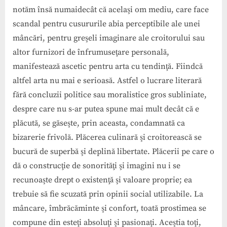
notăm însă numaidecât că acelaşi om mediu, care face
scandal pentru cusururile abia perceptibile ale unei
mâncări, pentru greşeli imaginare ale croitorului sau
altor furnizori de înfrumuseţare personală,
manifestează ascetic pentru arta cu tendinţă. Fiindcă
altfel arta nu mai e serioasă. Astfel o lucrare literară
fără concluzii politice sau moralistice gros subliniate,
despre care nu s-ar putea spune mai mult decât că e
plăcută, se găseşte, prin aceasta, condamnată ca
bizarerie frivolă. Plăcerea culinară şi croitorească se
bucură de superbă şi deplină libertate. Plăcerii pe care o
dă o construcţie de sonorităţi şi imagini nu i se
recunoaşte drept o existenţă şi valoare proprie; ea
trebuie să fie scuzată prin opinii social utilizabile. La
mâncare, îmbrăcăminte şi confort, toată prostimea se
compune din esteţi absoluţi şi pasionaţi. Aceştia toţi,