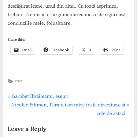
desfăşurat lesne, unul din altul. Cu toată asprimea,
trebuie să constat că argumentarea mea este riguroasă;
concluziile mele, folositoare.
Share this:
Email
Facebook
X
Print
eseu
Post
P
Garabet Ibrăileanu, eseuri
N
r
Nicolae Filimon, Paralelism intre fosta directiune si
navigation
e
e
cele de astazi
x
v
Leave a Reply
t
i