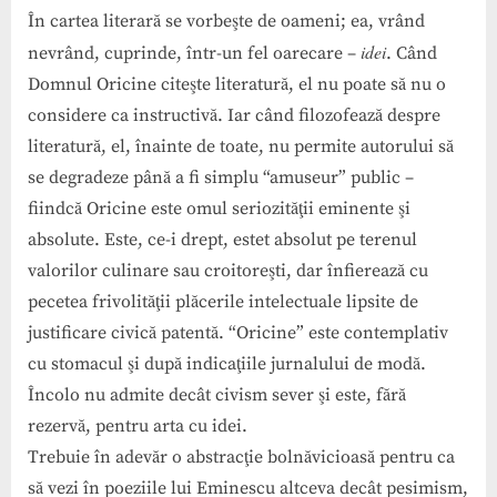
În cartea literară se vorbeşte de oameni; ea, vrând
idei
nevrând, cuprinde, într-un fel oarecare –
. Când
Domnul Oricine citeşte literatură, el nu poate să nu o
considere ca instructivă. Iar când filozofează despre
literatură, el, înainte de toate, nu permite autorului să
se degradeze până a fi simplu “amuseur” public –
fiindcă Oricine este omul seriozităţii eminente şi
absolute. Este, ce-i drept, estet absolut pe terenul
valorilor culinare sau croitoreşti, dar înfierează cu
pecetea frivolităţii plăcerile intelectuale lipsite de
justificare civică patentă. “Oricine” este contemplativ
cu stomacul şi după indicaţiile jurnalului de modă.
Încolo nu admite decât civism sever şi este, fără
rezervă, pentru arta cu idei.
Trebuie în adevăr o abstracţie bolnăvicioasă pentru ca
să vezi în poeziile lui Eminescu altceva decât pesimism,