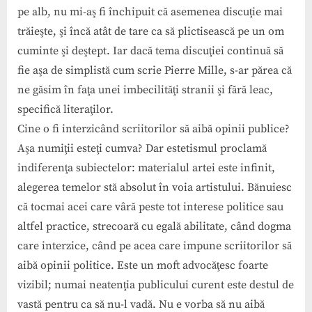
pe alb, nu mi-aş fi închipuit că asemenea discuţie mai
trăieşte, şi încă atât de tare ca să plictisească pe un om
cuminte şi deştept. Iar dacă tema discuţiei continuă să
fie aşa de simplistă cum scrie Pierre Mille, s-ar părea că
ne găsim în faţa unei imbecilităţi stranii şi fără leac,
specifică literaţilor.
Cine o fi interzicând scriitorilor să aibă opinii publice?
Aşa numiţii esteţi cumva? Dar estetismul proclamă
indiferenţa subiectelor: materialul artei este infinit,
alegerea temelor stă absolut în voia artistului. Bănuiesc
că tocmai acei care vâră peste tot interese politice sau
altfel practice, strecoară cu egală abilitate, când dogma
care interzice, când pe acea care impune scriitorilor să
aibă opinii politice. Este un moft advocăţesc foarte
vizibil; numai neatenţia publicului curent este destul de
vastă pentru ca să nu-l vadă. Nu e vorba să nu aibă