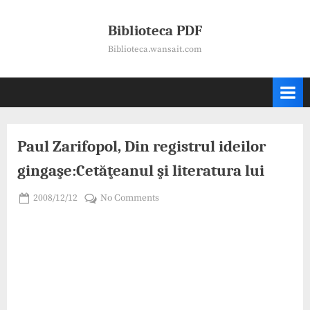
Skip
to
Biblioteca PDF
content
Biblioteca.wansait.com
Paul Zarifopol, Din registrul ideilor
gingaşe:Cetăţeanul şi literatura lui
Posted
on
2008/12/12
No Comments
By
on
hrnicu
Paul
Zarifopol,
Din
registrul
ideilor
gingaşe:Cetăţeanul
şi