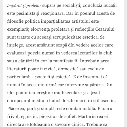
Împărat şi proletar
supără pe socialişti; concluzia bucăţii
este pesimistă şi reacţionară. Dar în poemul acesta de
filosofie politică imparţialitatea artistului este
exemplară; elocvenţa proletară şi reflecţiile Cezarului
sunt tratate cu aceeaşi scrupulozitate estetică. Se
înţelege, acest amănunt scapă din vedere acelor care
evaluează poezia numai în vederea lecturilor la club
sau a cântării în cor la manifestaţii. Întrebuinţarea
literaturii poate fi civică, domestică sau exclusiv
particulară; – poate fi şi estetică. E de însemnat că
numai în acest din urmă caz intervine supărare. Din
idei platonico-creştine multiseculare şi-a ţesut
europeanul mediu o haină de zile mari, în stil ascetic.
Plăcerea, pură şi simplă, este condamnabilă. E lucru
frivol, egoistic, pierzător de suflet. Mărturisirea ei
directă are totdeauna o savoare cinică. Trebuie să