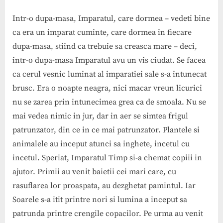
Intr-o dupa-masa, Imparatul, care dormea – vedeti bine
ca era un imparat cuminte, care dormea in fiecare
dupa-masa, stiind ca trebuie sa creasca mare – deci,
intr-o dupa-masa Imparatul avu un vis ciudat. Se facea
ca cerul vesnic luminat al imparatiei sale s-a intunecat
brusc. Era o noapte neagra, nici macar vreun licurici
nu se zarea prin intunecimea grea ca de smoala. Nu se
mai vedea nimic in jur, dar in aer se simtea frigul
patrunzator, din ce in ce mai patrunzator. Plantele si
animalele au inceput atunci sa inghete, incetul cu
incetul. Speriat, Imparatul Timp si-a chemat copiii in
ajutor. Primii au venit baietii cei mari care, cu
rasuflarea lor proaspata, au dezghetat pamintul. Iar
Soarele s-a itit printre nori si lumina a inceput sa
patrunda printre crengile copacilor. Pe urma au venit