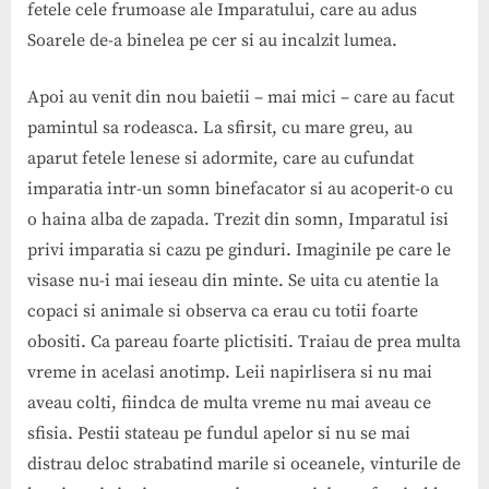
fetele cele frumoase ale Imparatului, care au adus
Soarele de-a binelea pe cer si au incalzit lumea.
Apoi au venit din nou baietii – mai mici – care au facut
pamintul sa rodeasca. La sfirsit, cu mare greu, au
aparut fetele lenese si adormite, care au cufundat
imparatia intr-un somn binefacator si au acoperit-o cu
o haina alba de zapada. Trezit din somn, Imparatul isi
privi imparatia si cazu pe ginduri. Imaginile pe care le
visase nu-i mai ieseau din minte. Se uita cu atentie la
copaci si animale si observa ca erau cu totii foarte
obositi. Ca pareau foarte plictisiti. Traiau de prea multa
vreme in acelasi anotimp. Leii napirlisera si nu mai
aveau colti, fiindca de multa vreme nu mai aveau ce
sfisia. Pestii stateau pe fundul apelor si nu se mai
distrau deloc strabatind marile si oceanele, vinturile de