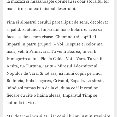
la miazazi si miazanoapte dormeau si doar sforaitul lor
mai stirnea uneori nisipul desertului.
Pina si albastrul cerului parea lipsit de sens, decolorat
si palid. Si atunci, Imparatul lua o hotarire: avea sa
faca asa dupa cum visase. Chemindu-si copiii, ii
imparti in patru grupuri. – Voi, le spuse el celor mai
mari, veti fi Primavara. Tu vei fi Boarea, tu vei fi
Inmugurirea, tu – Ploaia Calda. Voi – Vara. Tu vei fi
Arsita, tu- Furtuna, iar tu – Mirosul Adormitor al
Noptilor de Vara. Si tot asa, isi numi copiii pe rind:
Rodnicia, Imbelsugarea, Crivatul, Zapada. La sfirsit,
luindu-si ramas bun de la ei, dupa ce ii investi pe
fiecare cu cite o haina aleasa, Imparatul Timp se
cufunda in vise.
Mai doarme inca si azi, iar copiii lui au luat in stapinire