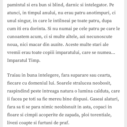
pamintul si era bun si blind, darnic si intelegator. Pe
atunci, in timpul anului, nu erau patru anotimpuri, ci
unul singur, in care le intilneai pe toate patru, dupa
cum iti era dorinta. Si nu numai pe cele patru pe care le
cunoastem acum, ci si multe altele, azi necunoscute
noua, nici macar din auzite. Aceste multe stari ale
vremii erau toate copiii imparatului, care se numea…
Imparatul Timp.
Traiau in buna intelegere, fara suparare sau cearta,
fiecare cu domeniul lui. Soarele stralucea neobosit,
raspindind peste intreaga natura o lumina calduta, care
ii facea pe toti sa fie mereu bine dispusi. Gaseai alaturi,
fara sa ti se para nimic neobisnuit in asta, copaci in
floare si cimpii acoperite de zapada, ploi torentiale,
livezi coapte si furtuni de praf.