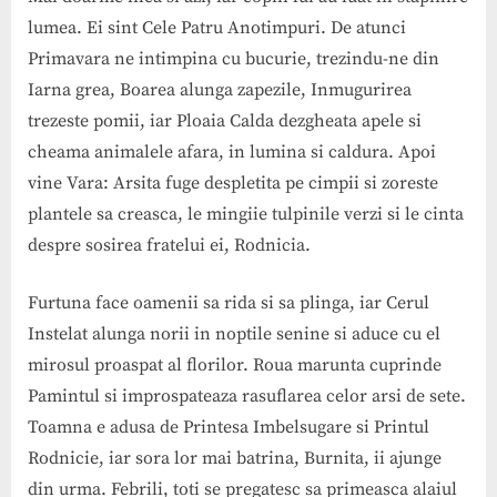
lumea. Ei sint Cele Patru Anotimpuri. De atunci
Primavara ne intimpina cu bucurie, trezindu-ne din
Iarna grea, Boarea alunga zapezile, Inmugurirea
trezeste pomii, iar Ploaia Calda dezgheata apele si
cheama animalele afara, in lumina si caldura. Apoi
vine Vara: Arsita fuge despletita pe cimpii si zoreste
plantele sa creasca, le mingiie tulpinile verzi si le cinta
despre sosirea fratelui ei, Rodnicia.
Furtuna face oamenii sa rida si sa plinga, iar Cerul
Instelat alunga norii in noptile senine si aduce cu el
mirosul proaspat al florilor. Roua marunta cuprinde
Pamintul si improspateaza rasuflarea celor arsi de sete.
Toamna e adusa de Printesa Imbelsugare si Printul
Rodnicie, iar sora lor mai batrina, Burnita, ii ajunge
din urma. Febrili, toti se pregatesc sa primeasca alaiul