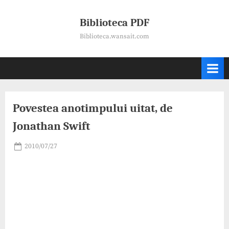
Skip
to
Biblioteca PDF
content
Biblioteca.wansait.com
Povestea anotimpului uitat, de
Jonathan Swift
Posted
2010/07/27
By
on
hrnicu