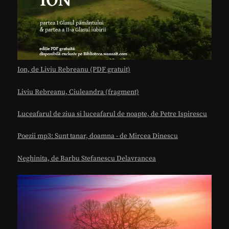
Ion, de Liviu Rebreanu (PDF gratuit)
Liviu Rebreanu, Ciuleandra (fragment)
Luceafarul de ziua si luceafarul de noapte, de Petre Ispirescu
Poezii mp3: Sunt tanar, doamna - de Mircea Dinescu
Neghinita, de Barbu Stefanescu Delavrancea