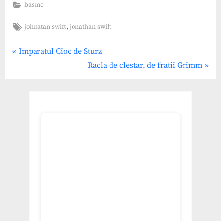
basme
Tags:
,
johnatan swift
jonathan swift
Post
P
Imparatul Cioc de Sturz
r
N
Racla de clestar, de fratii Grimm
navigation
e
e
v
x
i
t
o
P
u
o
s
s
P
t
o
:
s
t
: