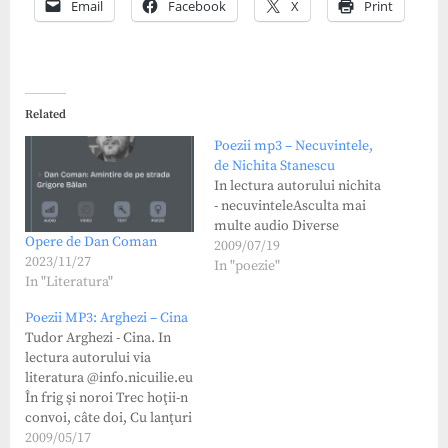
Email
Facebook
X
Print
Related
Poezii mp3 – Necuvintele,
de Nichita Stanescu
In lectura autorului nichita
- necuvinteleAsculta mai
multe audio Diverse
Opere de Dan Coman
2009/07/19
2023/11/27
In "poezie"
In "Literatura"
Poezii MP3: Arghezi – Cina
Tudor Arghezi - Cina. In
lectura autorului via
literatura @info.nicuilie.eu
În frig şi noroi Trec hoţii-n
convoi, câte doi, Cu lanţuri
târâş de picioare,
2009/05/17