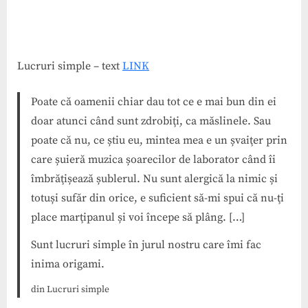
Lucruri simple – text
LINK
Poate că oamenii chiar dau tot ce e mai bun din ei
doar atunci când sunt zdrobiţi, ca măslinele. Sau
poate că nu, ce știu eu, mintea mea e un șvaiţer prin
care șuieră muzica șoarecilor de laborator când îi
îmbrăţișează șublerul. Nu sunt alergică la nimic și
totuși sufăr din orice, e suficient să-mi spui că nu-ţi
place marţipanul și voi începe să plâng. […]
Sunt lucruri simple în jurul nostru care îmi fac
inima origami.
din Lucruri simple