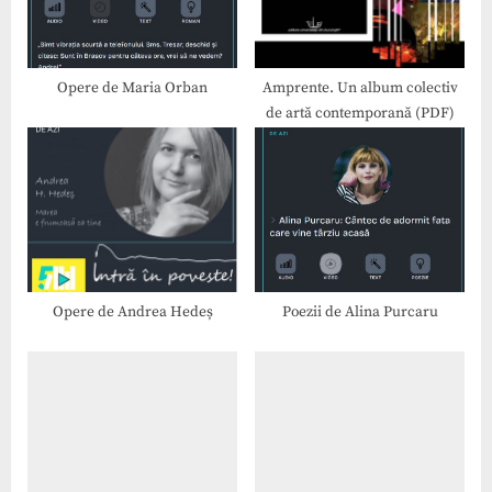
P
:
o
s
Opere de Maria Orban
Amprente. Un album colectiv
de artă contemporană (PDF)
t
:
Opere de Andrea Hedeș
Poezii de Alina Purcaru