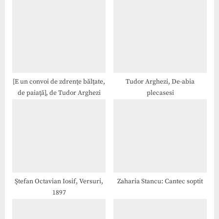
u
o
s
s
P
t
o
:
s
t
[E un convoi de zdrenţe bălţate,
Tudor Arghezi, De-abia
de paiaţă], de Tudor Arghezi
plecasesi
:
Ştefan Octavian Iosif, Versuri,
Zaharia Stancu: Cantec soptit
1897