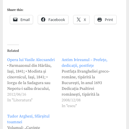
Share this:
Email
Facebook
X
Print
Related
Opera lui Vasile Alecsandri
Antim Ivireanul – Prefeţe,
• Farmazonul din Hârlău,
dedicaţii, postfeţe
Iaşi, 1841; • Modista şi
Postfaţa Evangheliei greco-
cinovnicul, Iaşi, 1841; •
române, tipărită la
Iorgu de la Sadagura sau
Bucureşti, în anul 1693
Nepotu-i salba dracului,
Dedicaţia Psaltirei
Iaşi, 1844; • Creditorii, Iaşi,
2012/06/16
româneşti, tipărită la
1845; • Un rămăşag, Iaşi,
In "Literatura"
Bucureşti, în anul 1694
2008/12/08
1846; • Piatra din casă, Iaşi,
Dedicaţie la cartea lui Ioan
In "eseu"
1847; • Nunta ţărănească,
Cariofil, Manual despre
Tudor Arghezi, Sfârşitul
Iaşi, 1850; • Repertoriul
câteva nedumeriri, tipărită
toamnei
dramatic a d-lui..., I, Iaşi,…
la Snagov, în anul 1697
Volumul: „Cuvinte
Prefaţa Gramaticii