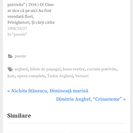
potrivite" ( 1934 ) O! Cine-
slavoneşti, tipărită la
ar zice că pe-aici Au fost
Snagov, în anul 1697
vreodată flori,
Precuvântare la gramatică
Privighetori, Şi cărţi citite
Dedicaţia din cartea lui…
cu ochi mici, În care latele
2008/10/27
panglici Întorsu-s-au de-
In "poezie"
atâtea ori? Şi totuşi, furăm
doi mai ieri, Srânşi braţ de
braţ, gângavi, Ca doi
poezie
bolnavi; Şi-n legănarea
celor seri, Subt plopii
Tags:
,
,
,
,
arghezi
bilete de papagal
buna vestire
cuvinte potrivite
negrii…
,
,
,
kuty
opera completa
Tudor Arghezi
Versuri
Post
P
Nichita Stănescu, Dimineaţă marină
r
N
Dimitrie Anghel, “Crizanteme”
navigation
e
e
Similare
v
x
i
t
o
P