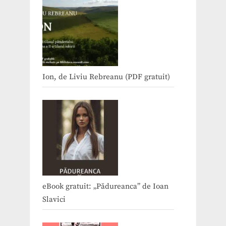
Ion, de Liviu Rebreanu (PDF gratuit)
eBook gratuit: „Pădureanca” de Ioan
Slavici