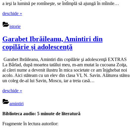
a ieşi la lumină pe romîneşte, se întîmplă să ajungă în mîinile…
“Miron
deschide
»
Costin
–
istorie
Cronica
Polona”
Garabet Ibrăileanu, Amintiri din
copilărie şi adolescenţă
Garabet Ibrăileanu, Amintiri din copilărie şi adolescenţă EXTRAS
La Bârlad, după moartea tatălui meu, m-am mutat la cucoana Zoiţa,
al cărei nume a devenit ilustru în mica societate ce am înjghebat noi
acolo. Aici stăteam cu un elev din clasa VI, N. Savin. Alăturea stătea
un coleg de-al lui Savin, Moscu, iar a treia casă…
“Garabet
deschide
»
Ibrăileanu,
Amintiri
amintiri
din
copilărie
Biblioteca audio: 5 minute de literatură
şi
adolescenţă”
Fragmente în lectura autorilor: