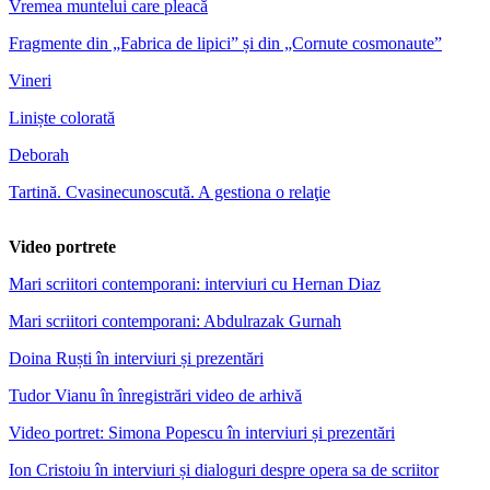
Vremea muntelui care pleacă
Fragmente din „Fabrica de lipici” și din „Cornute cosmonaute”
Vineri
Liniște colorată
Deborah
Tartină. Cvasinecunoscută. A gestiona o relaţie
Video portrete
Mari scriitori contemporani: interviuri cu Hernan Diaz
Mari scriitori contemporani: Abdulrazak Gurnah
Doina Ruști în interviuri și prezentări
Tudor Vianu în înregistrări video de arhivă
Video portret: Simona Popescu în interviuri și prezentări
Ion Cristoiu în interviuri și dialoguri despre opera sa de scriitor