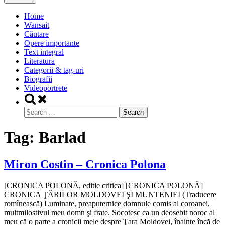
Home
Wansait
Căutare
Opere importante
Text integral
Literatura
Categorii & tag-uri
Biografii
Videoportrete
Toggle
search
Search
form
for:
Tag:
Barlad
Miron Costin – Cronica Polona
[CRONICA POLONĂ, editie critica] [CRONICA POLONĂ]
CRONICA ŢĂRILOR MOLDOVEI ŞI MUNTENIEI (Traducere
romînească) Luminate, preaputernice domnule comis al coroanei,
multmilostivul meu domn şi frate. Socotesc ca un deosebit noroc al
meu că o parte a cronicii mele despre Ţara Moldovei, înainte încă de