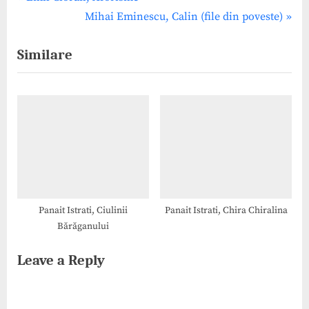
Post
r
N
Mihai Eminescu, Calin (file din poveste)
navigation
e
e
Similare
v
x
i
t
o
P
u
o
s
s
P
t
o
:
s
t
Panait Istrati, Ciulinii
Panait Istrati, Chira Chiralina
Bărăganului
:
Leave a Reply