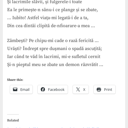
Şi lacrimile slăvii, şi fulgerele-i toate
Ea le primeşte-n sânu-i ce plange şi se zbate,
… Iubito! Astfel viaţa-mi legată-i de a ta,
Din cea dintâi clipită de-nfioarare-a mea …
Zâmbeşti? Pe chipu-mi cade o rază fericită …
Urăşti? Îndrept spre duşmani o spadă ascuţită;
Iar când te văd în lacrimi, mi-e sufletul cernit
Şi-n pieptul meu se zbate un demon răzvrătit …
Share this:
Email
Facebook
X
Print
Related