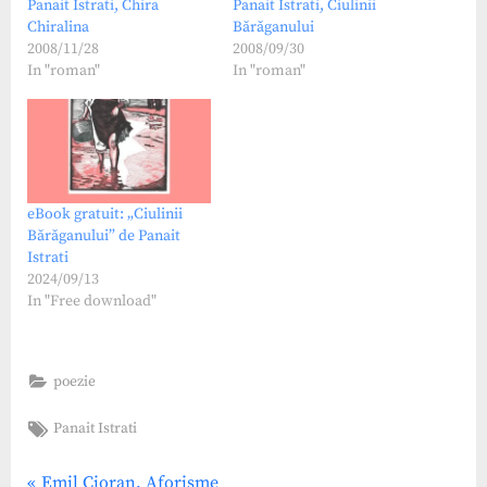
Panait Istrati, Chira
Panait Istrati, Ciulinii
Chiralina
Bărăganului
2008/11/28
2008/09/30
In "roman"
In "roman"
eBook gratuit: „Ciulinii
Bărăganului” de Panait
Istrati
2024/09/13
In "Free download"
poezie
Tags:
Panait Istrati
P
Emil Cioran, Aforisme