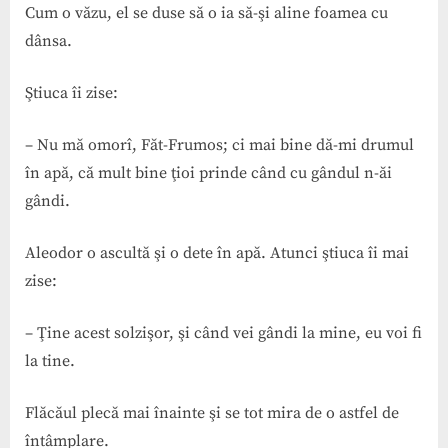
Cum o văzu, el se duse să o ia să-şi aline foamea cu
dânsa.
Ştiuca îi zise:
– Nu mă omorî, Făt-Frumos; ci mai bine dă-mi drumul
în apă, că mult bine ţi­oi prinde când cu gândul n-ăi
gândi.
Aleodor o ascultă şi o dete în apă. Atunci ştiuca îi mai
zise:
– Ţine acest solzişor, şi când vei gândi la mine, eu voi fi
la tine.
Flăcăul plecă mai înainte şi se tot mira de o astfel de
întâmplare.