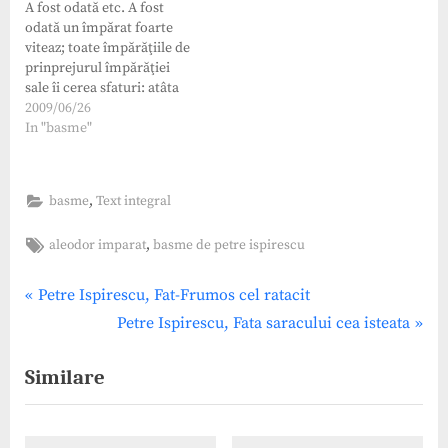
A fost odată etc. A fost
mai minunate carti.…
Voinicul cel fără de tată
odată un împărat foarte
George cel viteaz Făt-
viteaz; toate împărăţiile de
Frumos cu…
prinprejurul împărăţiei
sale îi cerea sfaturi: atâta
era de drept şi înţelept.
2009/06/26
Când se isca sfadă între
In "basme"
dânşii, la acest împărat
mergeau mai întâi la
judecată şi, cum zicea el,
,
basme
Text integral
aşa se şi făcea, fiindcă
era…
Tags:
,
aleodor imparat
basme de petre ispirescu
Post
P
Petre Ispirescu, Fat-Frumos cel ratacit
r
N
Petre Ispirescu, Fata saracului cea isteata
navigation
e
e
Similare
v
x
i
t
o
P