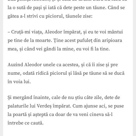
la o sută de paşi şi iată că dete peste un tăune. Când se
gătea a-l strivi cu piciorul, tăunele zise:
– Cruţă-mi viaţa, Aleodor împărat, şi eu te voi mântui
pe tine de la moarte. Ţine acest pufuleţ din aripioara
mea, şi când vei gândi la mine, eu voi fi la tine.
Auzind Aleodor unele ca acestea, şi că îi zise şi pre
nume, odată ridică piciorul şi lăsă pe tăune să se ducă
în voia lui.
Şi mergând înainte, cale de nu ştiu câte zile, dete de
palaturile lui Verdeş împărat. Cum ajunse aci, se puse
la poartă şi aşteptă ca doar de va veni cineva să-l
întrebe ce caută.