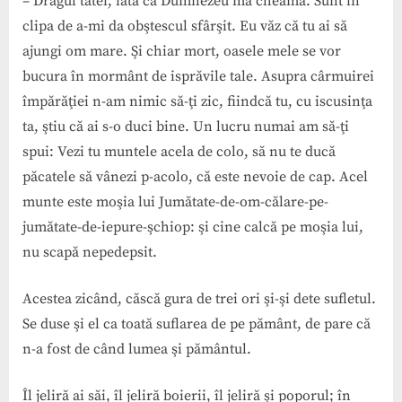
– Dragul tatei, iată că Dumnezeu mă cheamă. Sunt în
clipa de a-mi da obştescul sfârşit. Eu văz că tu ai să
ajungi om mare. Şi chiar mort, oasele mele se vor
bucura în mormânt de isprăvile tale. Asupra cârmuirei
împărăţiei n-am nimic să-ţi zic, fiindcă tu, cu iscusinţa
ta, ştiu că ai s-o duci bine. Un lucru numai am să-ţi
spui: Vezi tu muntele acela de colo, să nu te ducă
păcatele să vânezi p-acolo, că este nevoie de cap. Acel
munte este moşia lui Jumătate-de-om-călare-pe-
jumătate-de-iepure-şchiop: şi cine calcă pe moşia lui,
nu scapă nepedepsit.
Acestea zicând, căscă gura de trei ori şi-şi dete sufletul.
Se duse şi el ca toată suflarea de pe pământ, de pare că
n-a fost de când lumea şi pământul.
Îl jeliră ai săi, îl jeliră boierii, îl jeliră şi poporul; în