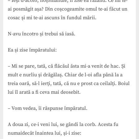
– Ieşi d-acolo, hoţomanule, îi zise ea râzând. Ce mi te-
ai posmăgit aşa? Din coşcogeamite omul te-ai făcut un
cosac şi mi te-ai ascuns în fundul mării.
N-avu încotro şi trebui să iasă.
Ea şi zise împăratului:
– Mi se pare, tată, că flăcăul ăsta mi-a venit de hac. Şi
mult e nurliu şi drăgălaş. Chiar de l-oi afla până la a
treia oară, să-l ierţi, tată, că nu e prost ca ceilalţi. Boiul
lui îl arată a fi ceva mai deosebit.
– Vom vedea, îi răspunse împăratul.
A doua zi, ce-i veni lui, se gândi la corb. Acesta fu
numaidecât înaintea lui, şi-i zise: