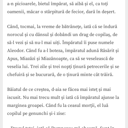
a-n picioarele, bietul împărat, să aibă şi el, ca toţi
oamenii, măcar o stârpitură de fecior, dară în deşert.
Când, tocmai, la vreme de bătrâneţe, iată că se îndură
norocul şi cu dânsul şi dobândi un drag de copilaş, de
să-l vezi şi să nu-l mai uiţi. Împăratul îi puse numele
Aleodor. Când fu a-l boteza, împăratul adună Răsărit şi
Apus, Miazăzi şi Miazănoapte, ca să se veselească de
veselia lui. Trei zile şi trei nopţi ţinură petrecerile şi se
chefuiră şi se bucurară, de o ţinură minte cât trăiră.
Băiatul de ce creştea, d-aia se făcea mai isteţ şi mai
iscusit. Nu mai trecu mult şi iată că împăratul ajunse la
marginea groapei. Când fu la ceasul morţii, el luă
copilul pe genunchi şi-i zise: