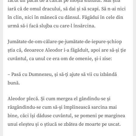
făcut un păcat de a călcat pe moşia slutului. Mai ştia
iară că de omul dracului, să dai şi să scapi. Să n-ai nici
în clin, nici în mânecă cu dânsul. Făgădui în cele din
urmă să-i facă slujba cu care-l însărcina.
Jumătate-de-om-călare-pe-jumătate-de-iepure-şchiop
ştia că, deoarece Aleodor i-a făgăduit, apoi are să-şi ţie
cuvântul, ca unul ce era om de omenie, şi-i zise:
– Pasă cu Dumnezeu, şi să-ţi ajute să vii cu izbândă
bună.
Aleodor plecă. Şi cum mergea el gândindu-se şi
răzgândindu-se cum să-şi împlinească sarcina mai
bine, căci îşi dăduse cuvântul, se pomeni pe marginea
unui eleşteu şi o ştiucă se zbătea de moarte pe uscat.