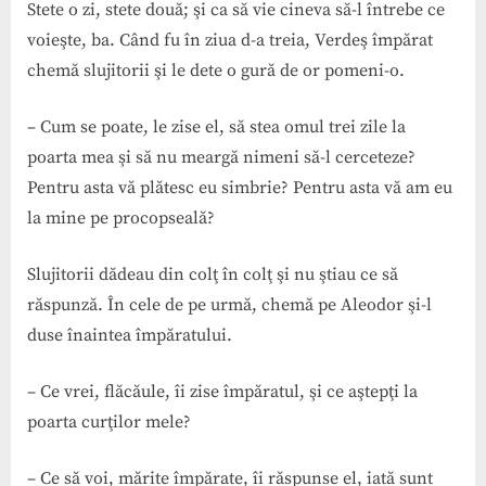
Stete o zi, stete două; şi ca să vie cineva să-l întrebe ce
voieşte, ba. Când fu în ziua d-a treia, Verdeş împărat
chemă slujitorii şi le dete o gură de or pomeni-o.
– Cum se poate, le zise el, să stea omul trei zile la
poarta mea şi să nu meargă nimeni să-l cerceteze?
Pentru asta vă plătesc eu simbrie? Pentru asta vă am eu
la mine pe procopseală?
Slujitorii dădeau din colţ în colţ şi nu ştiau ce să
răspunză. În cele de pe urmă, chemă pe Aleodor şi-l
duse înaintea împăratului.
– Ce vrei, flăcăule, îi zise împăratul, şi ce aştepţi la
poarta curţilor mele?
– Ce să voi, mărite împărate, îi răspunse el, iată sunt