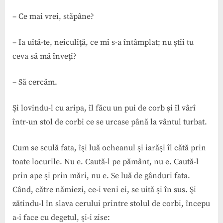
– Ce mai vrei, stăpâne?
– Ia uită-te, neiculiţă, ce mi s-a întâmplat; nu ştii tu
ceva să mă înveţi?
– Să cercăm.
Şi lovindu-l cu aripa, îl făcu un pui de corb şi îl vârî
într-un stol de corbi ce se urcase până la vântul turbat.
Cum se sculă fata, îşi luă ocheanul şi iarăşi îl cătă prin
toate locurile. Nu e. Caută-l pe pământ, nu e. Caută-l
prin ape şi prin mări, nu e. Se luă de gânduri fata.
Când, către nămiezi, ce-i veni ei, se uită şi în sus. Şi
zătindu-l în slava cerului printre stolul de corbi, începu
a-i face cu degetul, şi-i zise: