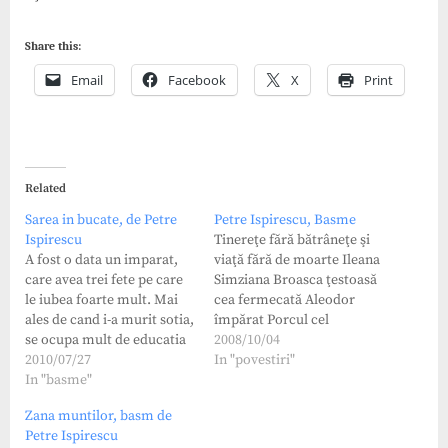
Share this:
Email
Facebook
X
Print
Related
Sarea in bucate, de Petre
Petre Ispirescu, Basme
Ispirescu
Tinereţe fără bătrâneţe şi
A fost o data un imparat,
viaţă fără de moarte Ileana
care avea trei fete pe care
Simziana Broasca ţestoasă
le iubea foarte mult. Mai
cea fermecată Aleodor
ales de cand i-a murit sotia,
împărat Porcul cel
se ocupa mult de educatia
fermecat Înşir-te
2008/10/04
fetelor si le indelpinea
2010/07/27
mărgăritari Lupul cel
In "povestiri"
orice dorinta. Le-a
In "basme"
năzdrăvan şi Făt-Frumos
cumparat fetelor cele mai
Prâslea cel voinic şi merele
Zana muntilor, basm de
frumoase rochii, cele mai
de aur Voinicul cel cu
Petre Ispirescu
scumpe bijuterii si cele
cartea în mână născut