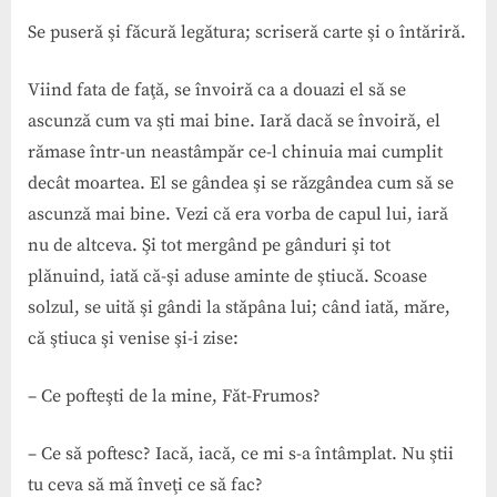
Se puseră şi făcură legătura; scriseră carte şi o întăriră.
Viind fata de faţă, se învoiră ca a douazi el să se
ascunză cum va şti mai bine. Iară dacă se învoiră, el
rămase într-un neastâmpăr ce-l chinuia mai cumplit
decât moartea. El se gândea şi se răzgândea cum să se
ascunză mai bine. Vezi că era vorba de capul lui, iară
nu de altceva. Şi tot mergând pe gânduri şi tot
plănuind, iată că-şi aduse aminte de ştiucă. Scoase
solzul, se uită şi gândi la stăpâna lui; când iată, măre,
că ştiuca şi venise şi-i zise:
– Ce pofteşti de la mine, Făt-Frumos?
– Ce să poftesc? Iacă, iacă, ce mi s-a întâmplat. Nu ştii
tu ceva să mă înveţi ce să fac?