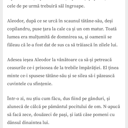
cele de pe urmă trebuiră să­l îngroape.
Aleodor, după ce se urcă în scaunul tătâne-său, deşi
copilandru, puse ţara la cale ca şi un om matur. Toată
lumea era mulţumită de domnirea sa, şi oamenii se
făleau că le-a fost dat de sus ca să trăiască în zilele lui.
Adesea ieşea Aleodor la vânătoare ca să-şi petreacă
ceasurile ce-i prisosea de la trebile împărăţiei. El ţinea
minte ce-i spusese tătâne-său şi se silea să-i păzească
cuvintele cu sfinţenie.
Într-o zi, nu ştiu cum făcu, dus fiind pe gânduri, şi
alunecă de călcă pe pământul pocitului de om. N-apucă
să facă zece, douăzeci de paşi, şi iată căse pomeni cu
dânsul dinaintea lui.