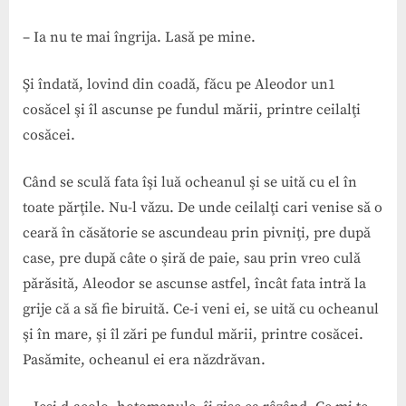
– Ia nu te mai îngrija. Lasă pe mine.
Şi îndată, lovind din coadă, făcu pe Aleodor un1
cosăcel şi îl ascunse pe fundul mării, printre ceilalţi
cosăcei.
Când se sculă fata îşi luă ocheanul şi se uită cu el în
toate părţile. Nu-l văzu. De unde ceilalţi cari venise să o
ceară în căsătorie se ascundeau prin pivniţi, pre după
case, pre după câte o şiră de paie, sau prin vreo culă
părăsită, Aleodor se ascunse astfel, încât fata intră la
grije că a să fie biruită. Ce-i veni ei, se uită cu ocheanul
şi în mare, şi îl zări pe fundul mării, printre cosăcei.
Pasămite, ocheanul ei era năzdrăvan.