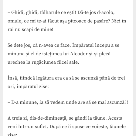
– Ghidi, ghidi, tâlharule ce eşti! Dă-te jos d-acolo,
omule, ce mi te-ai făcut aşa pitcoace de pasăre? Nici în
rai nu scapi de mine!
Se dete jos, că n-avea ce face. Împăratul începu a se
minuna şi el de isteţimea lui Aleodor şi-şi plecă
urechea la rugăciunea fiicei sale.
Însă, fiindcă legătura era ca să se ascunză până de trei
ori, împăratul zise:
– D-a minune, ia să vedem unde are să se mai ascunză?!
A treia zi, dis-de-dimineaţă, se gândi la tăune. Acesta
veni într-un suflet. După ce îi spuse ce voieşte, tăunele
zise: