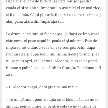
Daca auzi el că este biruită, se dete binişor jos din
coada ei şi se arătă. Împăratul n-avu nici el ce mai zice,
şi îi dete fata. Când plecară, îi petrecu cu mare cinste şi
alai, până afară din împărăţia lui.
Pe drum, ei stătură să facă popas. Şi după ce îmbucară
câte ceva, el puse capul în poala ei şi adormi. Fata de
împărat, tot uitându-se la el, i se scurgea ochii după
frumuseţea şi după boiul lui. Inima îi dete brânci şi ea
nu se putu opri, ci îl sărută. Aleodor, cum se deşteptă,
îi trase o palmă de auzi câinii în Giurgiu. Ea plânse şi îi
zise:
– I! Aleodor dragă, dară grea palmă mai ai!
– Te-am pălmuit pentru fapta ce ai făcut; căci eu nu te-
am luat pentru mine, ci pentru cela ce m-a trămis pe