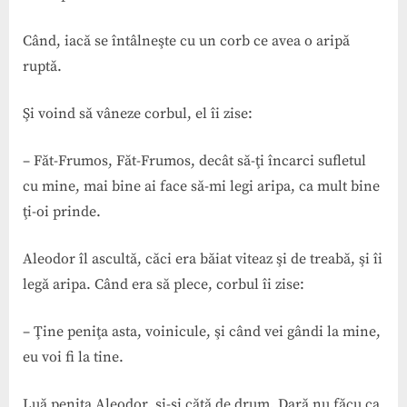
Când, iacă se întâlneşte cu un corb ce avea o aripă
ruptă.
Şi voind să vâneze corbul, el îi zise:
– Făt-Frumos, Făt-Frumos, decât să-ţi încarci sufletul
cu mine, mai bine ai face să-mi legi aripa, ca mult bine
ţi-oi prinde.
Aleodor îl ascultă, căci era băiat viteaz şi de treabă, şi îi
legă aripa. Când era să plece, corbul îi zise:
– Ţine peniţa asta, voinicule, şi când vei gândi la mine,
eu voi fi la tine.
Luă peniţa Aleodor, şi-şi cătă de drum. Dară nu făcu ca