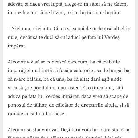
adevăr, şi daca vrei luptă, alege-ţi: în săbii să ne tăiem,
în buzdugane să ne lovim, ori în luptă să ne luptăm.
– Nici una, nici alta. Ci, ca să scapi de pedeapsă alt chip
nu e, decât să te duci să-mi aduci pe fata lui Verdeş
împărat.
Aleodor voi să se codească oarecum, ba că trebuile
împărăţiei nu-l iartă să facă o călătorie aşa de lungă, ba
că n-are călăuz, ba că una, ba că alta; dară aşi! unde
vrea să ştie pocitul de toate astea! El o ţinea una, să-i
aducă pe fata lui Verdeş împărat, dacă vrea să scape de
ponosul de tâlhar, de călcător de drepturile altuia, şi să
rămâie cu sufletul în oase.
Aleodor se ştia vinovat. Deşi fără voia lui, dară ştia că a