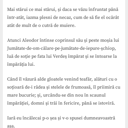
Mai stărui ce mai stărui, şi daca se văzu înfruntat până
într-atât, iazma plesni de necaz, cum de să fie el ocărât
atât de mult de o cutră de muiere.
Atunci Aleodor întinse coprinsul său şi peste moşia lui
Jumătate-de-om-călare-pe-jumătate-de-iepure-şchiop,
luă de soţie pe fata lui Verdeş împărat şi se întoarse la
împărăţia lui.
Când îl văzură alde gloatele venind teafăr, alături cu o
soţioară de-i râdea şi stelele de frumoasă, îl priimiră cu
mare bucurie; şi, urcându-se din nou în scaunul
împărăţiei, domni şi trăi în fericire, până se istoviră.
Iară eu încălecai p-o şea şi v-o spusei dumneavoastră
aşa.