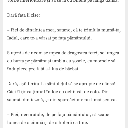
vorbe mierloitoare şi să se ia cu binele pe lângă dânsa.
Dară fata îi zise:
– Piei de dinaintea mea, satano, că te trimit la mumă-ta,
Iadul, care te-a vărsat pe faţa pământului.
Sluţenia de neom se topea de dragostea fetei, se lungea
cu burta pe pământ şi umbla cu şoşele, cu momele să
înduplece pre fată a-l lua de bărbat.
Dară, aşi! feritu-l-a sântuleţul să se apropie de dânsa!
Căci îl ţinea ţintuit în loc cu ochii cât de colo. Din
satană, din iazmă, şi din spurcăciune nu-l mai scotea.
– Piei, necuratule, de pe faţa pământului, să scape
lumea de o ciumă şi de o holeră ca tine.