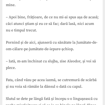
mine.
– Apoi bine, frăţioare, de ce nu mi-ai spus aşa de acasă;
căci atunci ştiam şi eu ce să fac; dară lasă, nici acum
nu e timpul trecut.
Pornind şi de aici, ajunseră cu sănătate la Jumătate-de-
om-călare-pe-jumătate-de-iepure-şchiop.
– Iată, m-am închinat cu slujba, zise Aleodor, şi voi să
plece.
Fata, când văzu pe acea iazmă, se cutremură de scârbă
şi nu voia să rămâie la dânsul o dată cu capul.
Slutul se dete pe lângă fată şi începu s-o linguşească cu