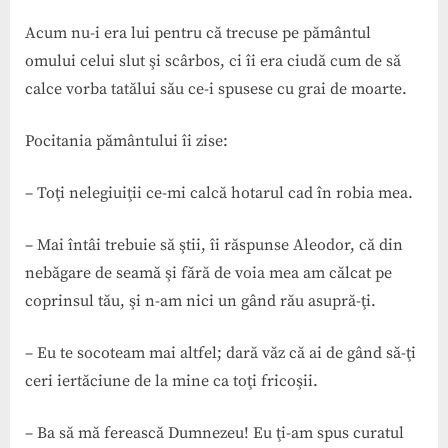
Acum nu-i era lui pentru că trecuse pe pământul
omului celui slut şi scârbos, ci îi era ciudă cum de să
calce vorba tatălui său ce-i spusese cu grai de moarte.
Pocitania pământului îi zise:
– Toţi nelegiuiţii ce-mi calcă hotarul cad în robia mea.
– Mai întâi trebuie să ştii, îi răspunse Aleodor, că din
nebăgare de seamă şi fără de voia mea am călcat pe
coprinsul tău, şi n-am nici un gând rău asupră-ţi.
– Eu te socoteam mai altfel; dară văz că ai de gând să-ţi
ceri iertăciune de la mine ca toţi fricoşii.
– Ba să mă ferească Dumnezeu! Eu ţi-am spus curatul