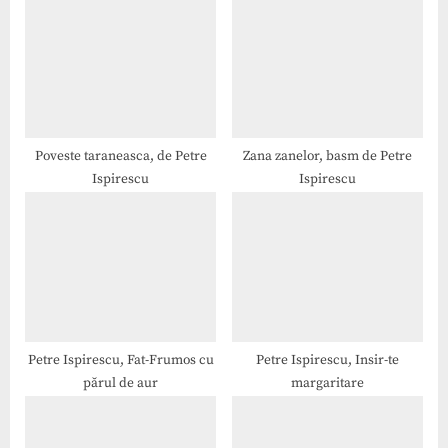
u
o
s
s
P
t
o
:
s
t
Poveste taraneasca, de Petre
Zana zanelor, basm de Petre
Ispirescu
Ispirescu
:
Petre Ispirescu, Fat-Frumos cu
Petre Ispirescu, Insir-te
părul de aur
margaritare