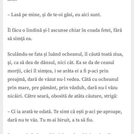
– Lasă pe mine, şi de te-oi găsi, eu aici sunt.
Îl făcu o lindină şi-l ascunse chiar în coada fetei, fără
să simţă ea.
Sculându-se fata şi luând ocheanul, îl căută toată ziua,
şi, ca să dea de dânsul, nici cât. Ea se da de ceasul
morţii, căci îl simţea, i se arăta ei a fi p-aci prin
preajmă, dară de văzut nu-l vedea. Cătă cu ocheanul
prin mare, pre pământ, prin văzduh, dară nu-l văzu
nicăiri. Către seară, obosită de atâta căutare, strigă:
– Ci ia arată-te odată. Te simt că eşti p-aci pe-aproape,
dară nu te văz. Tu m-ai biruit, a ta să fiu.