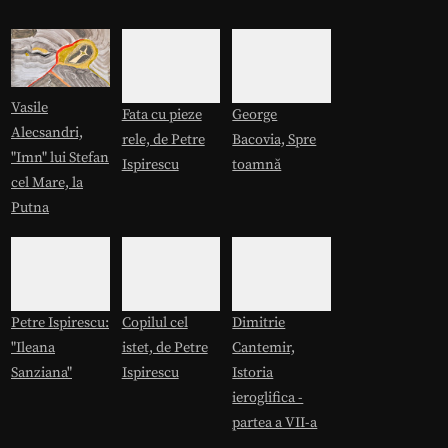
Vasile
Fata cu pieze
George
Alecsandri,
rele, de Petre
Bacovia, Spre
"Imn" lui Stefan
Ispirescu
toamnă
cel Mare, la
Putna
Petre Ispirescu:
Copilul cel
Dimitrie
"Ileana
istet, de Petre
Cantemir,
Sanziana"
Ispirescu
Istoria
ieroglifica -
partea a VII-a