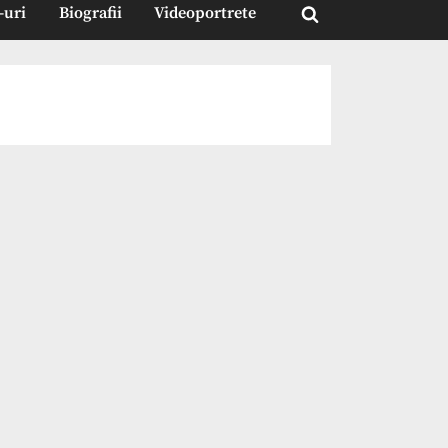
-uri
Biografii
Videoportrete
Toggle
search
form