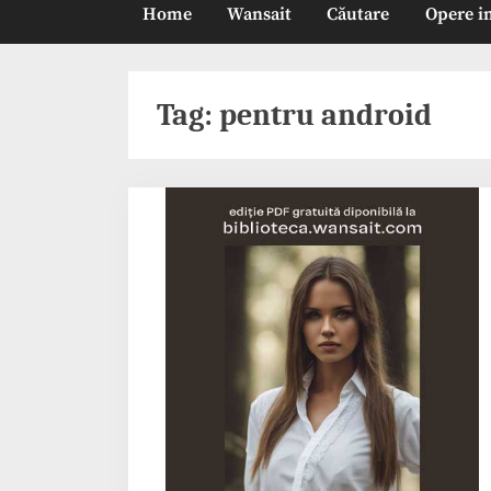
Home
Wansait
Căutare
Opere i
Tag:
pentru android