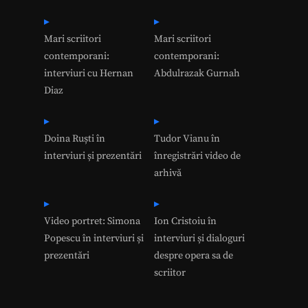
Mari scriitori
Mari scriitori
contemporani:
contemporani:
interviuri cu Hernan
Abdulrazak Gurnah
Diaz
Doina Ruști în
Tudor Vianu în
interviuri și prezentări
înregistrări video de
arhivă
Video portret: Simona
Ion Cristoiu în
Popescu în interviuri și
interviuri și dialoguri
prezentări
despre opera sa de
scriitor