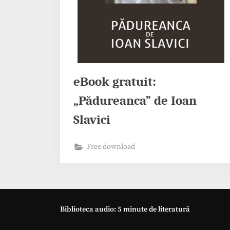
eBook gratuit:
„Pădureanca” de Ioan
Slavici
Free download
Biblioteca audio: 5 minute de literatură