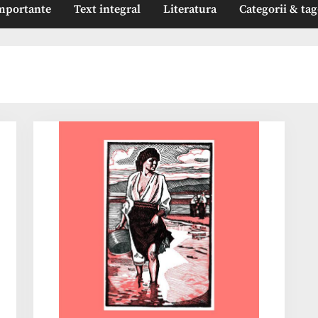
mportante
Text integral
Literatura
Categorii & tag