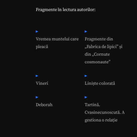
Fragmente în lectura autorilor:
Vremea muntelui care
Fragmente din
pleacă
„Fabrica de lipici” și
din „Cornute
cosmonaute”
Vineri
Liniște colorată
Deborah
Tartină.
Cvasinecunoscută. A
gestiona o relaţie