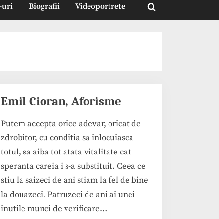
-uri
Biografii
Videoportrete
Toggle
search
form
Emil Cioran, Aforisme
Putem accepta orice adevar, oricat de
zdrobitor, cu conditia sa inlocuiasca
totul, sa aiba tot atata vitalitate cat
speranta careia i s-a substituit. Ceea ce
stiu la saizeci de ani stiam la fel de bine
la douazeci. Patruzeci de ani ai unei
inutile munci de verificare…