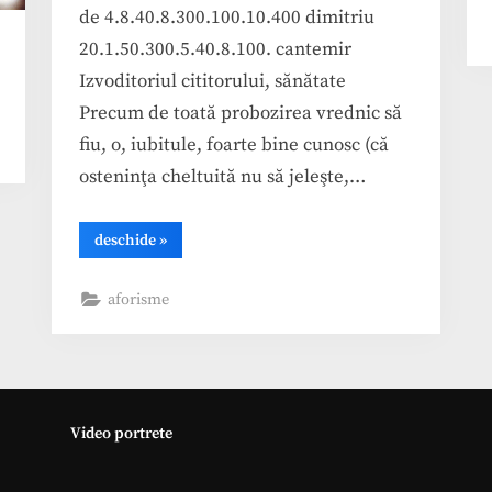
de 4.8.40.8.300.100.10.400 dimitriu
20.1.50.300.5.40.8.100. cantemir
Izvoditoriul cititorului, sănătate
Precum de toată probozirea vrednic să
fiu, o, iubitule, foarte bine cunosc (că
osteninţa cheltuită nu să jeleşte,…
“Dimitrie
deschide
»
Cantemir,
Istoria
ieroglifica”
aforisme
Video portrete