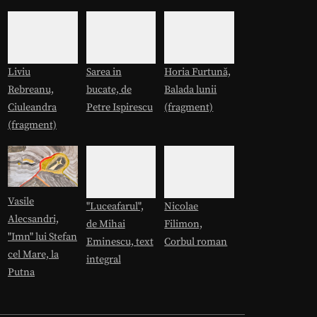
Liviu
Sarea in
Horia Furtună,
Rebreanu,
bucate, de
Balada lunii
Ciuleandra
Petre Ispirescu
(fragment)
(fragment)
Vasile
"Luceafarul",
Nicolae
Alecsandri,
de Mihai
Filimon,
"Imn" lui Stefan
Eminescu, text
Corbul roman
cel Mare, la
integral
Putna