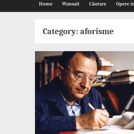
Home
Wansait
Căutare
Opere i
Category:
aforisme