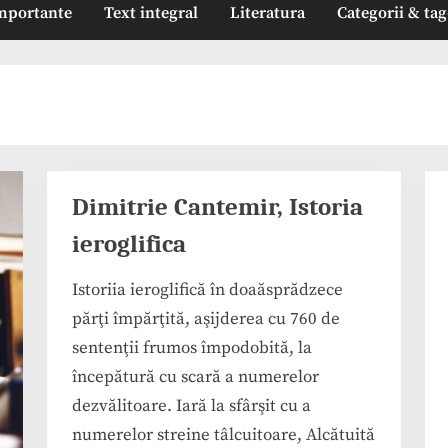
mportante
Text integral
Literatura
Categorii & tag
Dimitrie Cantemir, Istoria
ieroglifica
Istoriia ieroglifică în doaăsprădzece
părţi împărţită, aşijderea cu 760 de
sentenţii frumos împodobită, la
începătură cu scară a numerelor
dezvălitoare. Iară la sfârşit cu a
numerelor streine tâlcuitoare, Alcătuită